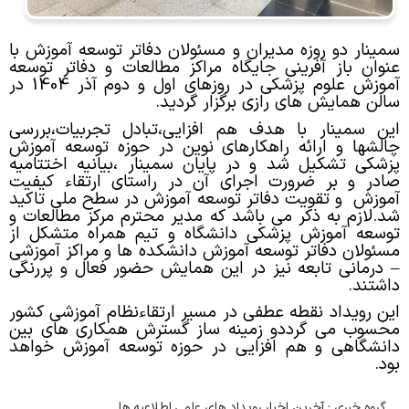
سمینار دو روزه مدیران و مسئولان دفاتر توسعه آموزش با
عنوان باز آفرینی جایگاه مراکز مطالعات و دفاتر توسعه
آموزش علوم پزشکی در روزهای اول و دوم آذر 1404 در
سالن همایش های رازی برگزار گردید.
این سمینار با هدف هم افزایی،تبادل تجربیات،بررسی
چالشها و ارائه راهکارهای نوین در حوزه توسعه آموزش
پزشکی تشکیل شد و در پایان سمینار ،بیانیه اختتامیه
صادر و بر ضرورت اجرای آن در راستای ارتقاء کیفیت
آموزش و تقویت دفاتر توسعه آموزش در سطح ملی تاکید
شد.لازم به ذکر می باشد که مدیر محترم مرکز مطالعات و
توسعه آموزش پزشکی دانشگاه و تیم همراه متشکل از
مسئولان دفاتر توسعه آموزش دانشکده ها و مراکز آموزشی
–
درمانی تابعه نیز در این همایش حضور فعال و پررنگی
داشتند.
این رویداد نقطه عطفی در مسیر ارتقاءنظام آموزشی کشور
محسوب می گرددو زمینه ساز گسترش همکاری های بین
دانشگاهی و هم افزایی در حوزه توسعه آموزش خواهد
بود.
گروه خبری :
آخرین اخبار,رویداد های علمی,اطلاعیه ها