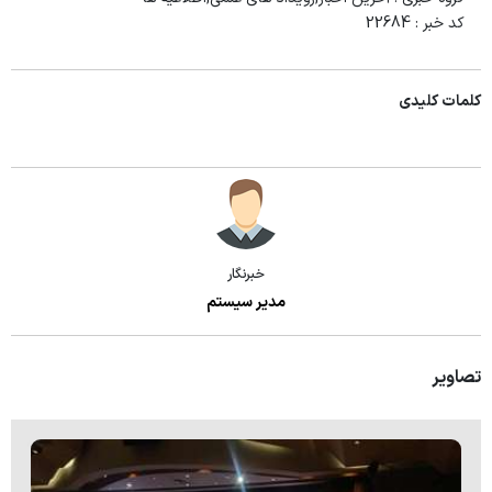
کد خبر :
22684
کلمات کلیدی
خبرنگار
مدیر سیستم
تصاویر