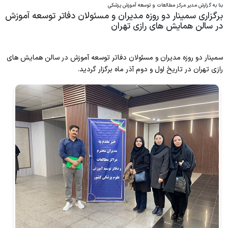
مرکز آزمون الکترونیک
بنا به گزارش مدیر مرکز مطالعات و توسعه آموزش پزشکی
اعضای کمیسیون
سامانه نوید
برگزاری سمینار دو روزه مدیران و مسئولان دفاتر توسعه آموزش
فرم نظرسنجی کارگاه اساتید
برنامه عملیاتی
در سالن همایش های رازی تهران
کمیته توسعه دانشجویی
فرایند درخواست برگزاری
فرم درخواست مشاوره
ارزیابی دانشجو
راهنمای استفاده از مرکز آزمون
سمینار دو روزه مدیران و مسئولان دفاتر توسعه آموزش در سالن همایش های
ارزشیابی اساتید
راهنمای عضویت دانشجویان
رازی تهران در تاریخ اول و دوم آذر ماه برگزار گردید.
جشنواره شهید مطهری
آیین نامه ها
پاسخگویی اجتماعی
فرایند دریافت گواهی
برنامه عملیاتی