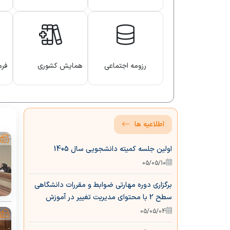
برنامه عملیاتی
برنامه ریزی درسی
آیین نامه ها
برنامه عملیاتی
مرکز آزمون الکترونیک
فرایند دریافت گو
رزومه اجتماعی
همایش کشوری
فرم
آموزش علوم پزشکی
هات
اسا
اطلاعیه ها
اولین جلسه کمیته دانشجویی سال 1405
05/05/10
برگزاری دوره مهارتی ضوابط و مقررات دانشگاهی
سطح 2 با محتوای مدیریت تغییر در آموزش
05/05/04