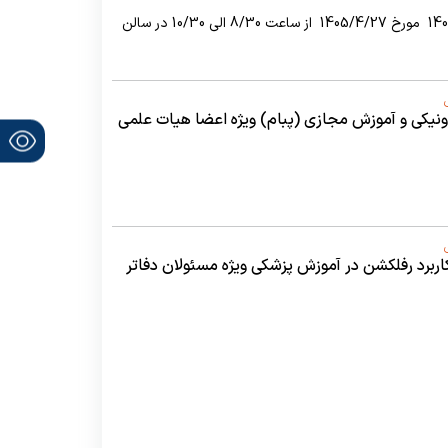
دومین جلسه کمیته پژوهش در آموزش سال 1405 مورخ 1405/4/27 از ساعت 8/30 الی 10/30 در سالن
رونیکی و آموزش مجازی (پبام) ویژه اعضا هیات علمی
رگزاری ژورنال کلاب آموزشی تحت عنوان کاربرد رفلکشن در آموزش پزشکی ویژه مسئولان دفاتر
اکز آموزشی درمانی تابعه و اقماری