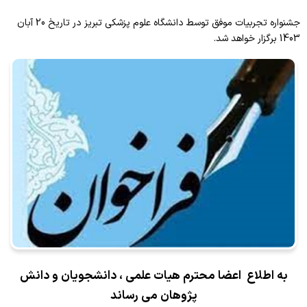
مرکز آزمون الکترونیک
اعضای کمیسیون
سامانه نوید
جشنواره تجربیات موفق توسط دانشگاه علوم پزشکی تبریز در تاریخ 20 آبان
فرم نظرسنجی کارگاه اساتید
برنامه عملیاتی
کمیته توسعه دانشجویی
فرایند درخواست برگزاری
1403 برگزار خواهد شد.
فرم درخواست مشاوره
ارزیابی دانشجو
راهنمای استفاده از مرکز آزمون
ارزشیابی اساتید
راهنمای عضویت دانشجویان
جشنواره شهید مطهری
آیین نامه ها
پاسخگویی اجتماعی
فرایند دریافت گواهی
برنامه عملیاتی
به اطلاع اعضا محترم هیات علمی ، دانشجویان و دانش
پژوهان می رساند